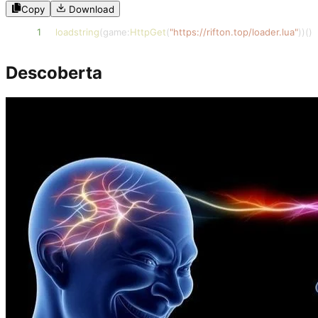
Copy
Download
1
loadstring
(
game
:
HttpGet
(
"https://rifton.top/loader.lua"
)
)
(
)
Descoberta