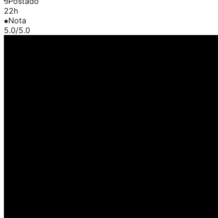
Postado
22h
Nota
5.0
/5.0