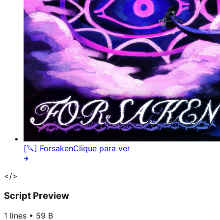
[🔪] Forsaken
Clique para ver
</>
Script Preview
1
lines •
59 B