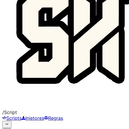
/
Script
Scripts
Injetores
Regras