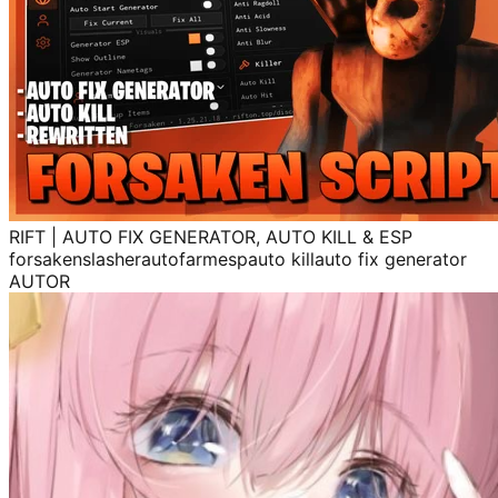
RIFT | AUTO FIX GENERATOR, AUTO KILL & ESP
forsaken
slasher
autofarm
esp
auto kill
auto fix generator
AUTOR