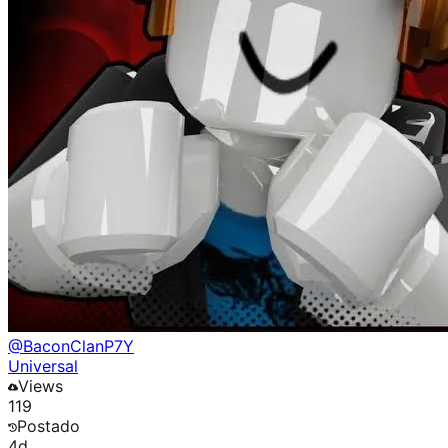
@
BaconClanP7Y
Universal
Views
119
Postado
4d