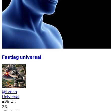
Fastlag universal
@
Lznnn
Universal
Views
23