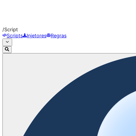
/
Script
Scripts
Injetores
Regras