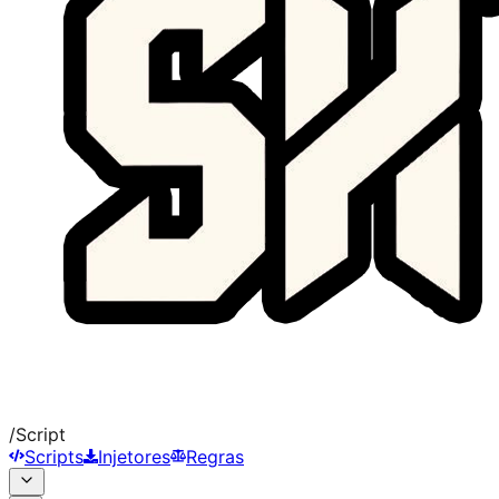
/
Script
Scripts
Injetores
Regras