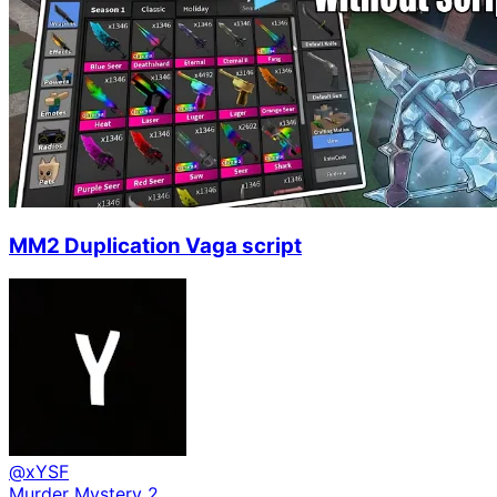
MM2 Duplication Vaga script
@
xYSF
Murder Mystery 2