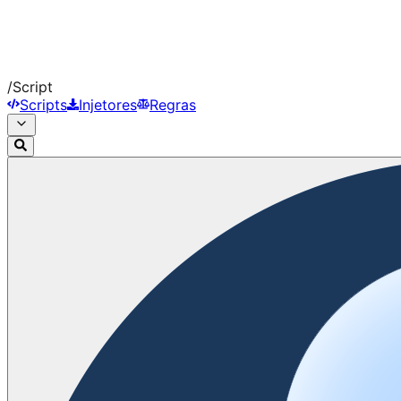
/
Script
Scripts
Injetores
Regras