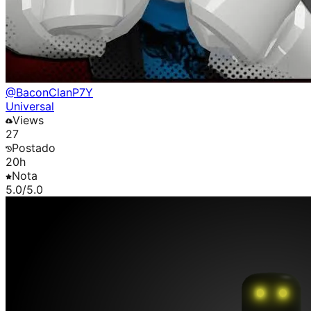
@
BaconClanP7Y
Universal
Views
27
Postado
20h
Nota
5.0
/5.0