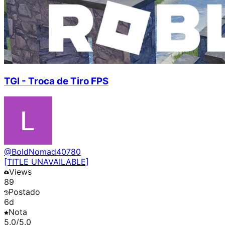
TGI - Troca de Tiro FPS
@
BoldNomad40780
[TITLE UNAVAILABLE]
Views
89
Postado
6d
Nota
5.0
/5.0