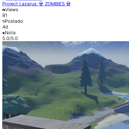
Project Lazarus: 💀 ZOMBIES 💀
Views
81
Postado
4d
Nota
5.0
/5.0