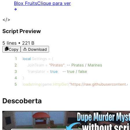
Blox Fruits
Clique para ver
</>
Script Preview
5
lines •
221 B
Copy
Download
1
local
 Settings 
=
{
2
    JoinTeam 
=
"Pirates"
;
-- Pirates / Marines
3
    Translator 
=
true
;
-- true / false
4
}
5
loadstring
(
game
:
HttpGet
(
"https://raw.githubusercontent.c
Descoberta