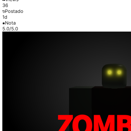
36
Postado
1d
Nota
5.0
/5.0