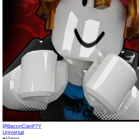
@
BaconClanP7Y
Universal
Views