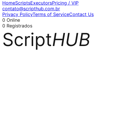
Home
Scripts
Executors
Pricing / VIP
contato@scripthub.com.br
Privacy Policy
Terms of Service
Contact Us
0
Online
0
Registrados
Script
HUB