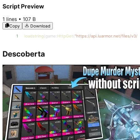
Script Preview
1
lines •
107 B
Copy
Download
1
loadstring
(
game
:
HttpGet
(
"https://api.luarmor.net/files/v
Descoberta