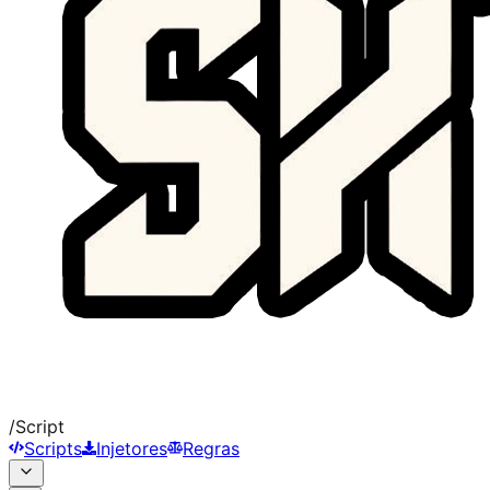
/
Script
Scripts
Injetores
Regras