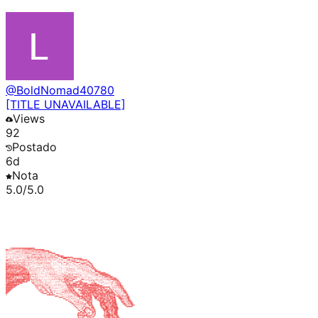
@
BoldNomad40780
[TITLE UNAVAILABLE]
Views
92
Postado
6d
Nota
5.0
/5.0