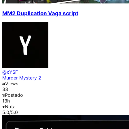
MM2 Duplication Vaga script
@
xYSF
Murder Mystery 2
Views
33
Postado
13h
Nota
5.0
/5.0