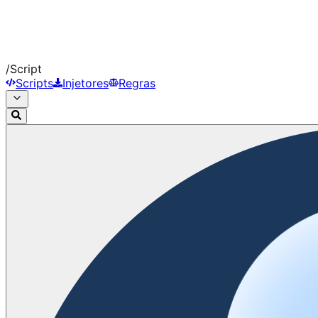
/
Script
Scripts
Injetores
Regras