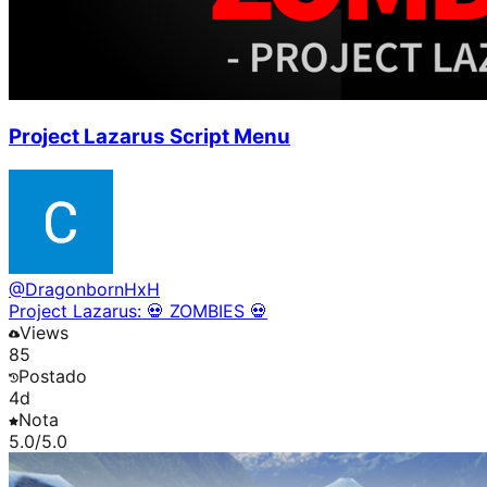
Project Lazarus Script Menu
@
DragonbornHxH
Project Lazarus: 💀 ZOMBIES 💀
Views
85
Postado
4d
Nota
5.0
/5.0