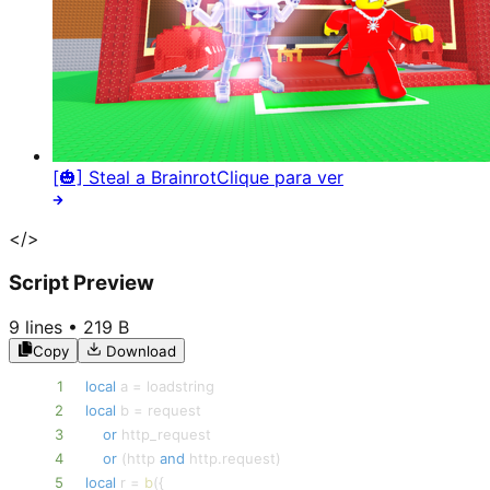
[🎃] Steal a Brainrot
Clique para ver
</>
Script Preview
9
lines •
219 B
Copy
Download
1
local
 a 
=
2
local
 b 
=
3
or
4
or
(
http 
and
 http
.
request
)
5
local
 r 
=
b
(
{