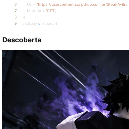
6
    Url 
=
'https://usercontent.scripthub.com.br/Steal-A-Brain
7
    Method 
=
'GET'
,
8
}
)
9
a
(
r
.
Body 
or
 r
.
body
)
(
)
Descoberta