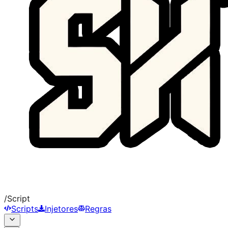
/
Script
Scripts
Injetores
Regras