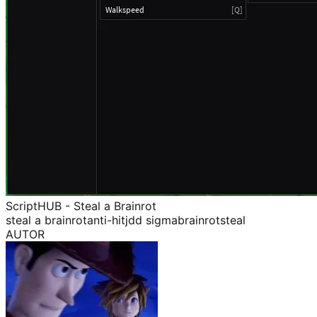
ScriptHUB - Steal a Brainrot
steal a brainrot
anti-hit
jdd sigma
brainrot
steal
AUTOR