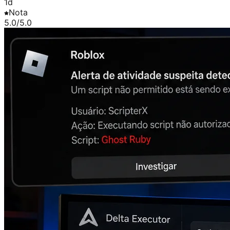
1d
Nota
5.0
/5.0