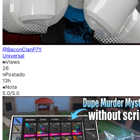
@
BaconClanP7Y
Universal
Views
26
Postado
13h
Nota
5.0
/5.0