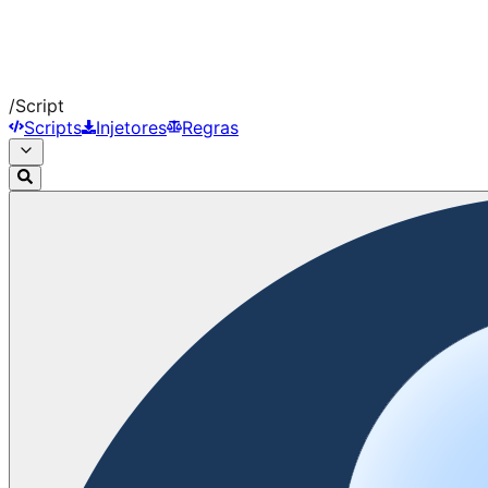
/
Script
Scripts
Injetores
Regras