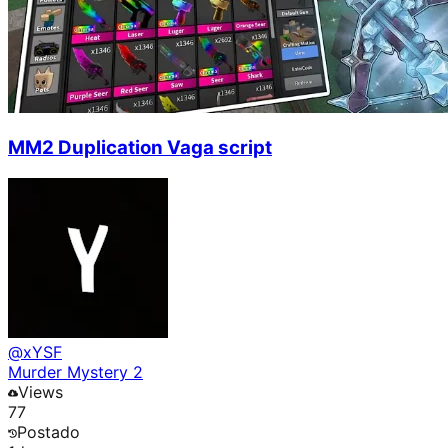
MM2 Duplication Vaga script
@
xYSF
Murder Mystery 2
Views
77
Postado