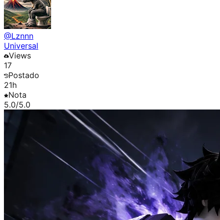
@
Lznnn
Universal
Views
17
Postado
21h
Nota
5.0
/5.0