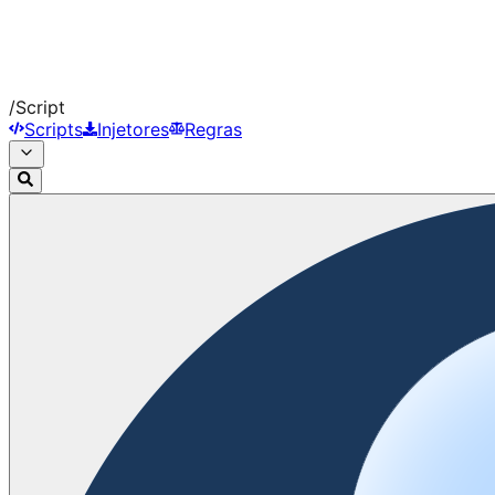
/
Script
Scripts
Injetores
Regras