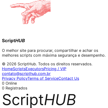
Script
HUB
O melhor site para procurar, compartilhar e achar os
melhores scripts com máxima segurança e desempenho.
© 2026 ScriptHub. Todos os direitos reservados.
Home
Scripts
Executors
Pricing / VIP
contato@scripthub.com.br
Privacy Policy
Terms of Service
Contact Us
0
Online
0
Registrados
Script
HUB