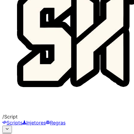
/
Script
Scripts
Injetores
Regras