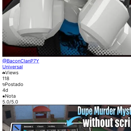
@
BaconClanP7Y
Universal
Views
118
Postado
4d
Nota
5.0
/5.0