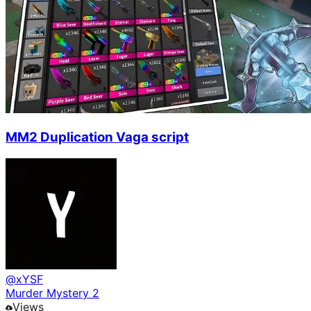
MM2 Duplication Vaga script
@
xYSF
Murder Mystery 2
Views