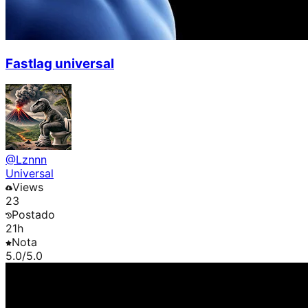
Fastlag universal
@
Lznnn
Universal
Views
23
Postado
21h
Nota
5.0
/5.0