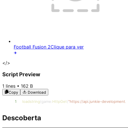
Football Fusion 2
Clique para ver
</>
Script Preview
1
lines •
162 B
Copy
Download
1
loadstring
(
game
:
HttpGet
(
"https://api.junkie-developmen
Descoberta