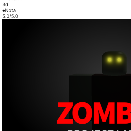
3d
Nota
5.0
/5.0