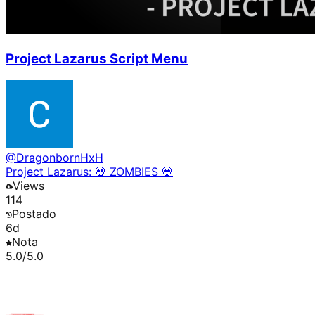
Project Lazarus Script Menu
@
DragonbornHxH
Project Lazarus: 💀 ZOMBIES 💀
Views
114
Postado
6d
Nota
5.0
/5.0