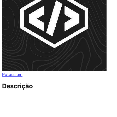
Potassium
Descrição
🧩 Script Blind Shot – Descrição
Este é um menu de ferramentas criado para o Blind
Shot, integrado à biblioteca Nexus UI.