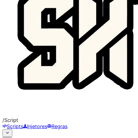
/
Script
Scripts
Injetores
Regras