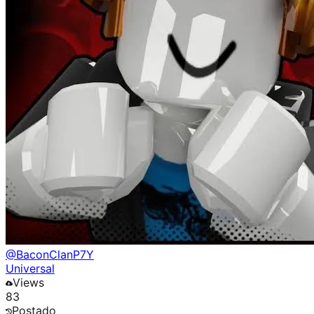
@
BaconClanP7Y
Universal
Views
83
Postado