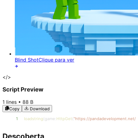
Blind Shot
Clique para ver
</>
Script Preview
1
lines •
88 B
Copy
Download
1
loadstring
(
game
:
HttpGet
(
"https://pandadevelopment.net/v
Descoberta