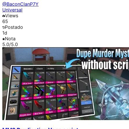
@
BaconClanP7Y
Universal
Views
65
Postado
1d
Nota
5.0
/5.0