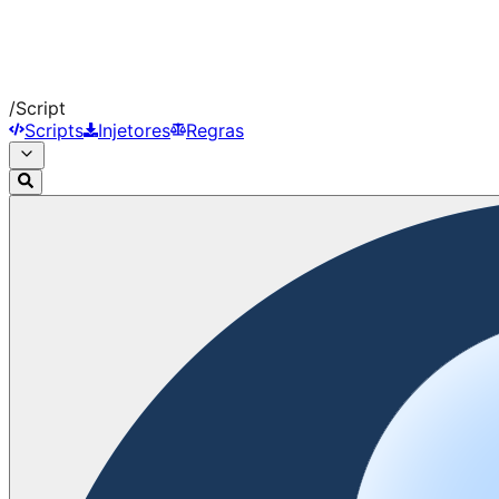
/
Script
Scripts
Injetores
Regras