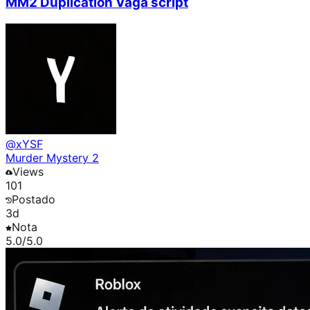
MM2 Duplication Vaga script
@
xYSF
Murder Mystery 2
Views
101
Postado
3d
Nota
5.0
/5.0