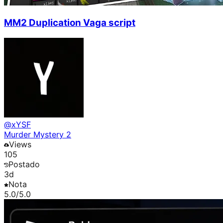
MM2 Duplication Vaga script
@
xYSF
Murder Mystery 2
Views
105
Postado
3d
Nota
5.0
/5.0