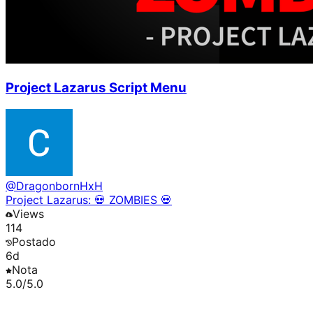
Project Lazarus Script Menu
@
DragonbornHxH
Project Lazarus: 💀 ZOMBIES 💀
Views
114
Postado
6d
Nota
5.0
/5.0