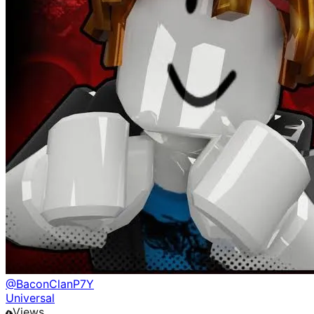
@
BaconClanP7Y
Universal
Views