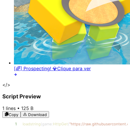
[🌈] Prospecting! 💎
Clique para ver
</>
Script Preview
1
lines •
125 B
Copy
Download
1
loadstring
(
game
:
HttpGet
(
"https://raw.githubusercontent.