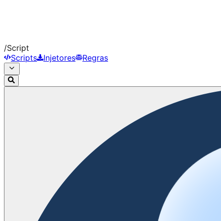
/
Script
Scripts
Injetores
Regras