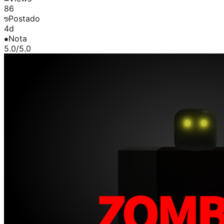
86
Postado
4d
Nota
5.0
/5.0