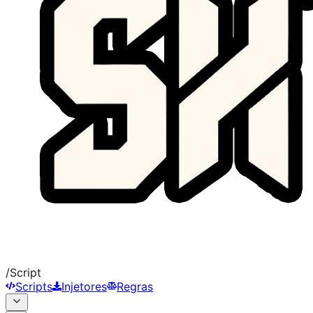
/
Script
Scripts
Injetores
Regras