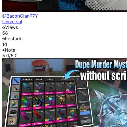
@
BaconClanP7Y
Universal
Views
68
Postado
1d
Nota
5.0
/5.0