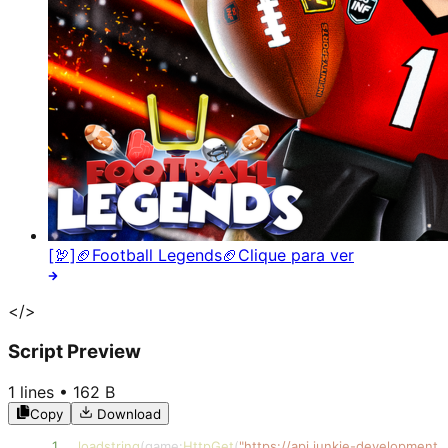
[🦃]🏈Football Legends🏈
Clique para ver
</>
Script Preview
1
lines •
162 B
Copy
Download
1
loadstring
(
game
:
HttpGet
(
"https://api.junkie-developmen