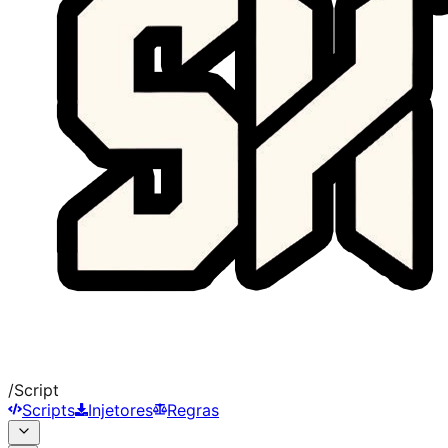
/
Script
Scripts
Injetores
Regras