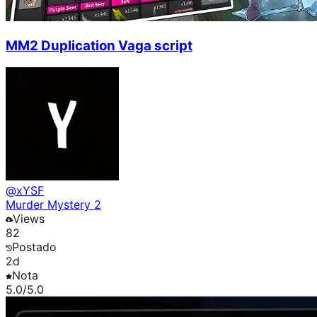
MM2 Duplication Vaga script
@
xYSF
Murder Mystery 2
Views
82
Postado
2d
Nota
5.0
/5.0