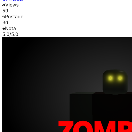
Views
59
Postado
3d
Nota
5.0
/5.0