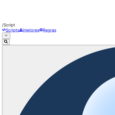
/
Script
Scripts
Injetores
Regras