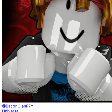
@
BaconClanP7Y
Universal