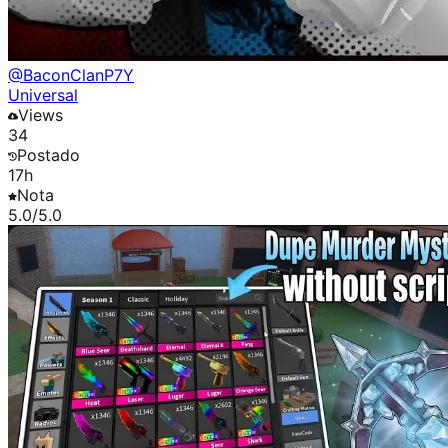
@
BaconClanP7Y
Universal
Views
34
Postado
17h
Nota
5.0
/5.0