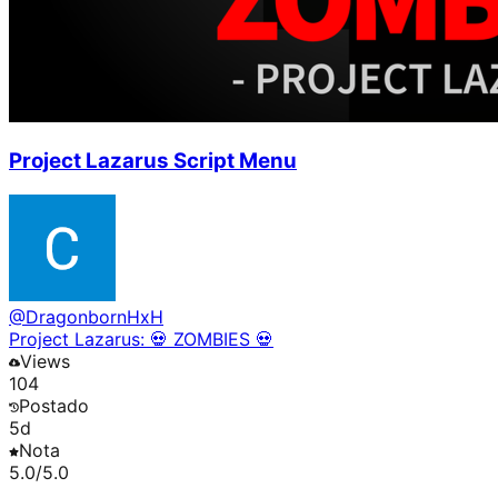
Project Lazarus Script Menu
@
DragonbornHxH
Project Lazarus: 💀 ZOMBIES 💀
Views
104
Postado
5d
Nota
5.0
/5.0