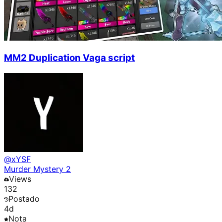
MM2 Duplication Vaga script
@
xYSF
Murder Mystery 2
Views
132
Postado
4d
Nota