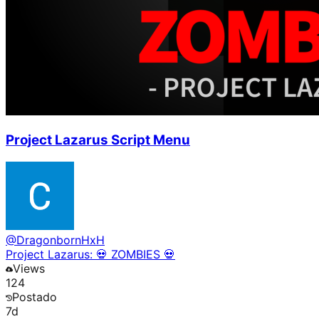
Project Lazarus Script Menu
@
DragonbornHxH
Project Lazarus: 💀 ZOMBIES 💀
Views
124
Postado
7d