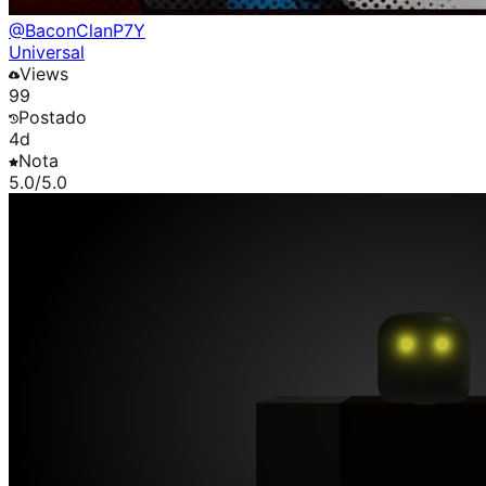
@
BaconClanP7Y
Universal
Views
99
Postado
4d
Nota
5.0
/5.0