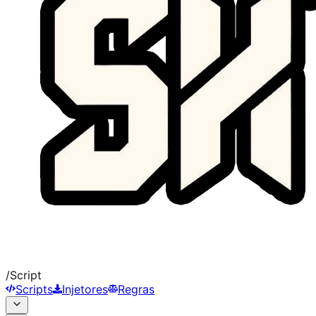
/
Script
Scripts
Injetores
Regras