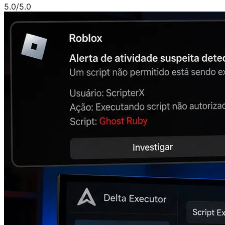
5.0
/5.0