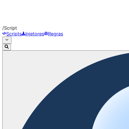
/
Script
Scripts
Injetores
Regras