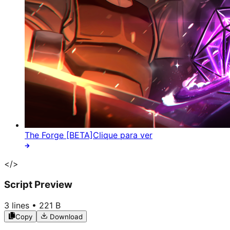
The Forge [BETA]
Clique para ver
</>
Script Preview
3
lines •
221 B
Copy
Download