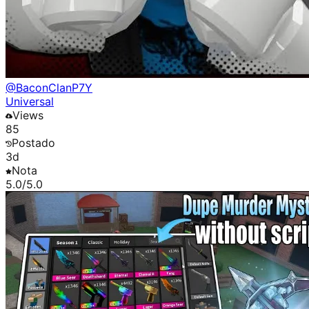
@
BaconClanP7Y
Universal
Views
85
Postado
3d
Nota
5.0
/5.0