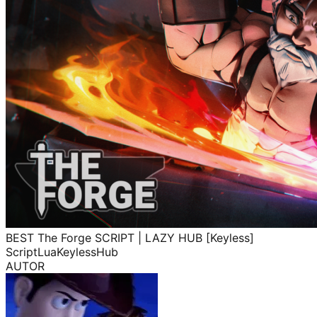
BEST The Forge SCRIPT | LAZY HUB [Keyless]
Script
Lua
Keyless
Hub
AUTOR