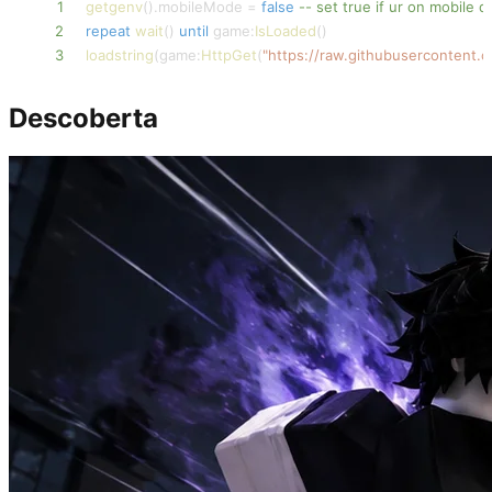
1
getgenv
(
)
.
mobileMode 
=
false
-- set true if ur on mobile d
2
repeat
wait
(
)
until
 game
:
IsLoaded
(
)
3
loadstring
(
game
:
HttpGet
(
"https://raw.githubusercontent.
Descoberta