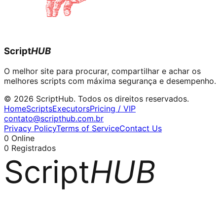
Script
HUB
O melhor site para procurar, compartilhar e achar os
melhores scripts com máxima segurança e desempenho.
© 2026 ScriptHub. Todos os direitos reservados.
Home
Scripts
Executors
Pricing / VIP
contato@scripthub.com.br
Privacy Policy
Terms of Service
Contact Us
0
Online
0
Registrados
Script
HUB