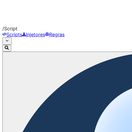
/
Script
Scripts
Injetores
Regras