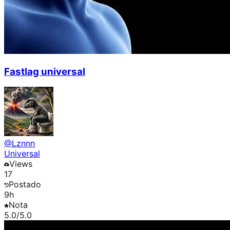
Fastlag universal
@
Lznnn
Universal
Views
17
Postado
9h
Nota
5.0
/5.0