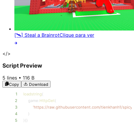
[🛰️] Steal a Brainrot
Clique para ver
</>
Script Preview
5
lines •
116 B
Copy
Download
1
loadstring
(
2
    game
:
HttpGet
(
3
'https://raw.githubusercontent.com/tienkhanh1/spicy/ma
4
)
5
)
(
)