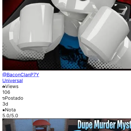
@
BaconClanP7Y
Universal
Views
106
Postado
3d
Nota
5.0
/5.0