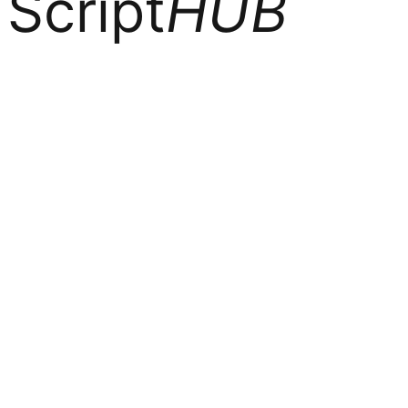
Script
HUB