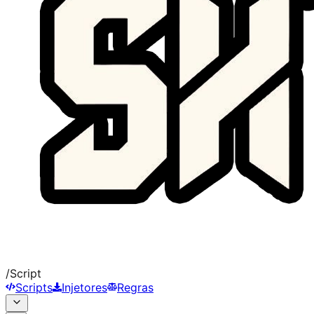
/
Script
Scripts
Injetores
Regras