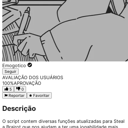
Emogotico
Seguir
AVALIAÇÃO DOS USUÁRIOS
100
%
APROVAÇÃO
5
0
Reportar
Favoritar
Descrição
O script contem diversas funções atualizadas para Steal
a Brairot que nos ajudam a ter uma jogabilidade mais