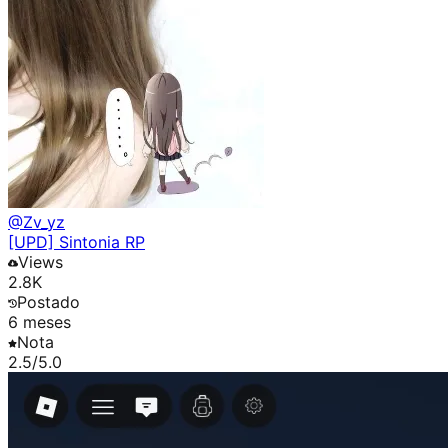
@
Zv_yz
[UPD] Sintonia RP
Views
2.8K
Postado
6 meses
Nota
2.5
/5.0