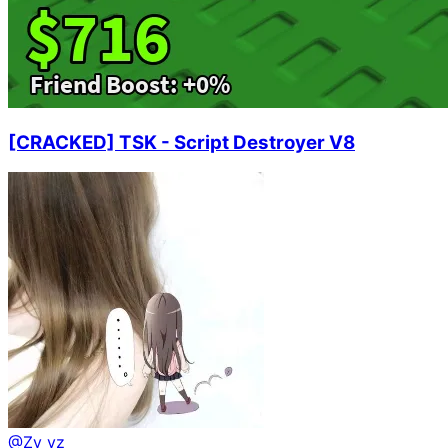
[CRACKED] TSK - Script Destroyer V8
@
Zv_yz