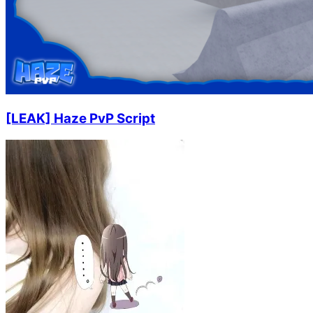
[LEAK] Haze PvP Script