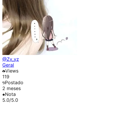
@
Zv_yz
Geral
Views
119
Postado
2 meses
Nota
5.0
/5.0