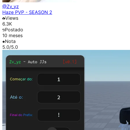
@
Zv_yz
Haze PVP - SEASON 2
Views
6.3K
Postado
10 meses
Nota
5.0
/5.0