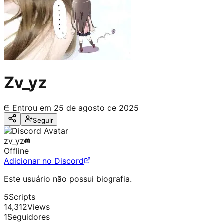
Zv_yz
Entrou em
25 de agosto de 2025
Seguir
zv_yz
Offline
Adicionar no Discord
Este usuário não possui biografia.
5
Scripts
14,312
Views
1
Seguidores