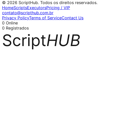
© 2026 ScriptHub. Todos os direitos reservados.
Home
Scripts
Executors
Pricing / VIP
contato@scripthub.com.br
Privacy Policy
Terms of Service
Contact Us
0
Online
0
Registrados
Script
HUB