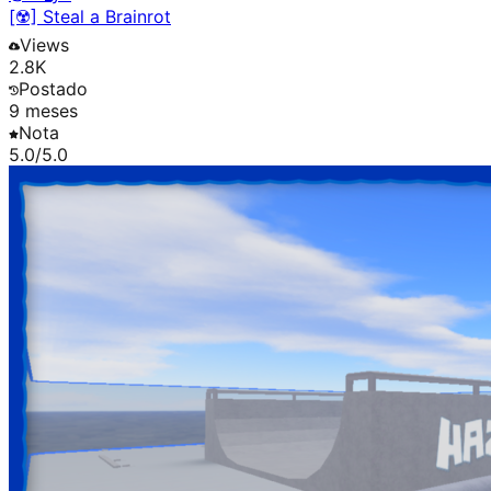
[☢️] Steal a Brainrot
Views
2.8K
Postado
9 meses
Nota
5.0
/5.0